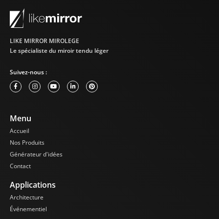
différents espaces,
sans nécessiter de
travaux de
construction ou de
fixation complexe.
LIKE MIRROR MIROLEGE
Nous pouvons
Le spécialiste du miroir tendu léger
également installer
des poignées au dos
Suivez-nous :
du miroir mobile de
sorte à le déplacer
encore plus
facilement. Sa
Menu
mobilité en fait un
accessoire idéal pour
Accueil
les événements
Nos Produits
temporaires, les
Générateur d'idées
séances
Contact
d’entraînement
itinérantes ou les
Applications
espaces
multifonctionnels.
Architecture
Vous pouvez ainsi
Événementiel
profiter de