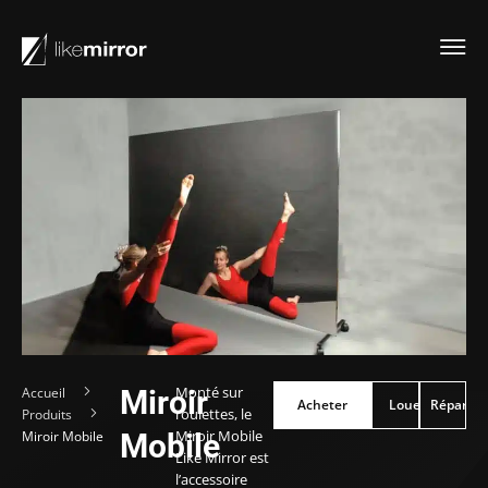
Monté sur
Accueil
Miroir
Acheter
Acheter
Louer
Réparer
Louer
Réparer
roulettes, le
Produits
Miroir Mobile
Miroir Mobile
Mobile
Like Mirror est
l’accessoire