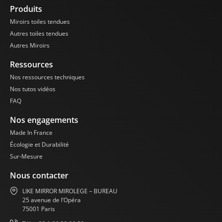
l’esthétique et de la
Produits
fonctionnalité du
Miroirs toiles tendues
miroir mobile sans
Autres toiles tendues
contrainte.
Autres Miroirs
Le Miroir Mobile Like
Mirror Mirolege est
Ressources
l’accessoire idéal pour
Nos ressources techniques
créer un espace
Nos tutos vidéos
sportif ou artistique
FAQ
fonctionnel et
esthétique. Sa
Nos engagements
polyvalence, sa haute
qualité optique, sa
Made In France
sécurité et sa facilité
Écologie et Durabilité
d’utilisation en font
Sur-Mesure
un choix parfait pour
les professionnels et
Nous contacter
les amateurs
LIKE MIRROR MIROLEGE – BUREAU
cherchant à optimiser
25 avenue de l’Opéra
leur environnement
75001 Paris
de travail. Que vous
soyez un entraîneur