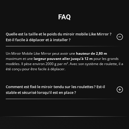
que miroir sur pied en
toute confiance, sans
FAQ
craindre d’éventuels
accidents ou
dommages.
Quelle est la taille et le poids du miroir mobile Like Mirror ?
Le Miroir Mobile Like
Est-il facile à déplacer et à installer ?
Mirror Mirolege est
conçu pour être
Un Miroir Mobile Like Mirror peut avoir une
hauteur de 2,80 m
pratique et facile à
maximum et une
largeur pouvant aller jusqu’à 12 m
pour les grands
utiliser. Grâce à son
modèles. Il pèse environ 2000 g par m². Avec son système de roulette, il a
système de roulettes,
été conçu pour être facile à déplacer.
il est pivotant, peut
être déplacé sans
effort d’un endroit à
Comment est fixé le miroir tendu sur les roulettes ? Est-il
un autre, permettant
stable et sécurisé lorsqu'il est en place ?
ainsi une grande
flexibilité d’utilisation.
Il est réglable, et peut
être installé
rapidement et
simplement dans