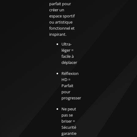
parfait pour
créer un
espace sportif
ou artistique
fonctionnel et
inspirant.
Ultra-
léger =
facile à
déplacer
Réflexion
HD =
Parfait
pour
progresser
Ne peut
pas se
briser =
Sécurité
garantie