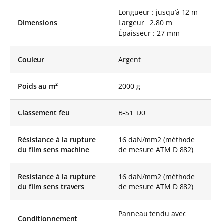
permet de maximiser
Longueur : jusqu’à 12 m
l’utilisation de l’espace
Dimensions
Largeur : 2.80 m
disponible et
Épaisseur : 27 mm
d’accueillir un plus
grand nombre de
participants, offrant
Couleur
Argent
ainsi une solution
flexible pour
Poids au m²
2000 g
différents types
d’activités. Que vous
ayez besoin d’une
Classement feu
B-S1_D0
salle d’entraînement
pour une équipe
sportive, d’un studio
Résistance à la rupture
16 daN/mm2 (méthode
de danse pour des
du film sens machine
de mesure ATM D 882)
cours de ballet, d’un
espace de répétition
pour une troupe de
Resistance à la rupture
16 daN/mm2 (méthode
théâtre, ou d’un
du film sens travers
de mesure ATM D 882)
miroir de maquillage
sur un tournage, le
Panneau tendu avec
miroir mobile s’adapte
Conditionnement