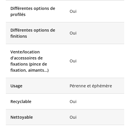
ou à l’horizontale et
Différentes options de
sans inclinaison pour
Oui
profilés
éviter toute
déformation. Mobiles
sont Cette qualité
Différentes options de
optique permet aux
Oui
finitions
participants de suivre
leurs mouvements
avec précision,
Vente/location
d’observer leur
d’accessoires de
Oui
posture, de
fixations (pince de
reproduire celle de
fixation, aimants…)
leur coach sportif et
d’améliorer leur
technique. Que ce soit
Usage
Pérenne et éphémère
pour perfectionner
une chorégraphie,
Recyclable
Oui
s’entraîner à un
enchaînement de
boxe ou peaufiner
Nettoyable
Oui
une scène de théâtre,
le miroir mobile offre