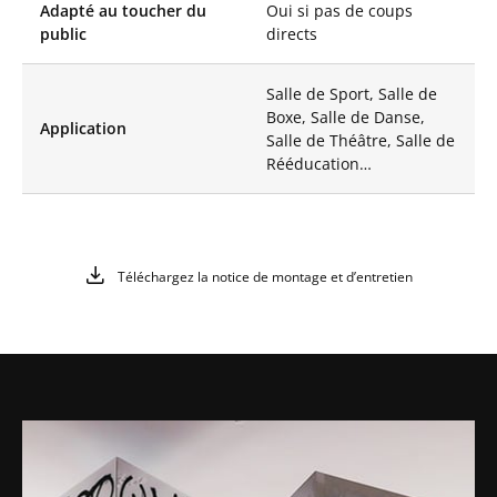
une visibilité optimale
Adapté au toucher du
Oui si pas de coups
pour des
public
directs
performances
artistiques ou
sportives de haut
Salle de Sport, Salle de
niveau.
Boxe, Salle de Danse,
Application
Salle de Théâtre, Salle de
Outre sa qualité
Rééducation…
optique et son design
moderne, le Miroir
Mobile Like Mirror
Mirolege est
également conçu
Téléchargez la notice de montage et d’entretien
pour garantir la
sécurité des
utilisateurs. Fabriqué
avec des matériaux de
haute qualité, ce
miroir mobile est à la
fois léger et résistant.
Son film miroir tendu
sur cadre en
aluminium offre une