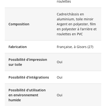
roulettes
à vos besoins
spécifiques.
L’un des avantages
Cadre/châssis en
clés du Miroir Mobile
aluminium, toile miroir
Like Mirror Mirolege
Composition
Argent en polyester, film
réside dans sa haute
en polyester à l’arrière et
qualité optique.
roulettes en PVC
Contrairement aux
miroirs en verre
Fabrication
Française, à Gisors (27)
traditionnels, ce
miroir mobile
rectangulaire est
Possibilité d’impression
composé d’un film
Oui
sur toile
miroir tendu sur un
cadre en aluminium,
ce qui lui confère une
Possibilité d’intégrations
Oui
excellente réflexion et
une grande netteté
d’image sans
Possibilité d’utilisation
déformer le reflet.
en environnement
Oui
Nos Miroirs sont
humide
installés à la verticale