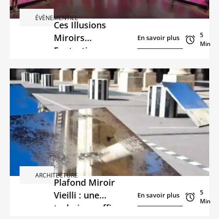
ÉVÈNEMENTIEL
Ces Illusions
5
Miroirs
En savoir plus
En savoir plus
Min
Fantastiques
Capables de
Métamorphoser
Vos Espaces
ARCHITECTURE
Plafond Miroir
5
Vieilli : une
En savoir plus
En savoir plus
Min
technique efficace