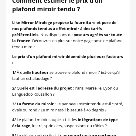
Comment estimer le prix d’un
plafond miroir tendu ?
Like Mirror Mirolege propose la fourniture et pose de
nos plafonds tendus à effet miroir à des tarifs
préférentiels.
Nos disposons de
poseurs agréés sur toute
la France
. Découvrez en plus sur notre page pose de plafond
tendu miroir.
Le prix d’un plafond miroir dépend de plusieurs facteurs
:
1/
À quelle
hauteur
se trouve le plafond miroir ? Est-ce qu’il
faut un échafaudage ?
2/
Quelle est
l’adresse du projet
: Paris, Marseille, Lyon ou
Languedoc-Roussillon ?
3/
La forme du miroir
: Le panneau miroir tendu est-il cintré,
ovale ou rond ? Le miroir est-il biseauté à 45 degrés ?
4/
Le plafond miroir souple a-t-il des
intégrations de type
éclairage
, lustre, sprinklers, suspensions ou câbles ?
5/
Le plénum nécessite-t-il une
sous-structure porteuse