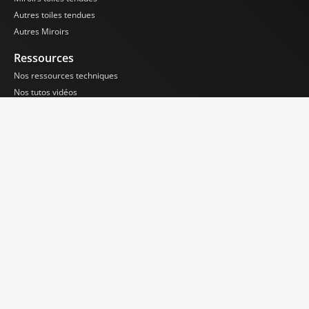
Autres toiles tendues
Autres Miroirs
Ressources
Nos ressources techniques
Nos tutos vidéos
FAQ
Nos engagements
Made In France
Écologie et Durabilité
Sur-Mesure
Nous contacter
LIKE MIRROR MIROLEGE – BUREAU
25 avenue de l’Opéra
75001 Paris
Tél : +33 1 88 32 99 52