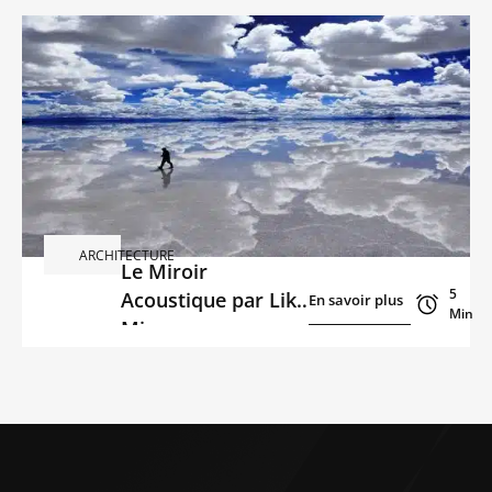
pour donner du
cachet à vos
espaces
ARCHITECTURE
Le Miroir
5
Acoustique par Like
En savoir plus
En savoir plus
Min
Mirror