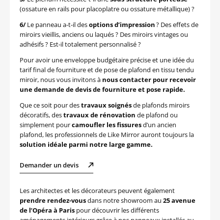
(ossature en rails pour placoplatre ou ossature métallique) ?
6/
Le panneau a-t-il des
options d’impression
? Des effets de
miroirs vieillis, anciens ou laqués ? Des miroirs vintages ou
adhésifs ? Est-il totalement personnalisé ?
Pour avoir une enveloppe budgétaire précise et une idée du
tarif final de fourniture et de pose de plafond en tissu tendu
miroir, nous vous invitons à
nous contacter pour recevoir
une demande de devis de fourniture et pose rapide.
Que ce soit pour des
travaux soignés
de plafonds miroirs
décoratifs, des
travaux de rénovation
de plafond ou
simplement pour
camoufler les fissures
d’un ancien
plafond, les professionnels de Like Mirror auront toujours la
solution idéale parmi notre large gamme.
Demander un devis
Les architectes et les décorateurs peuvent également
prendre rendez-vous
dans notre showroom au
25 avenue
de l’Opéra à Paris
pour découvrir les différents
aménagements intérieurs grâce à nos panneaux installés au