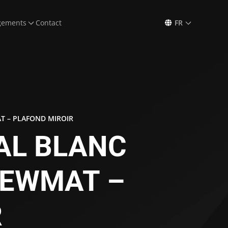
gements
Contact
FR
AT – PLAFOND MIROIR
VAL BLANC
NEWMAT –
R