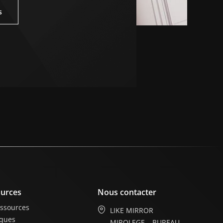
s
urces
Nous contacter
essources
LIKE MIRROR
iques
MIROLEGE – BUREAU