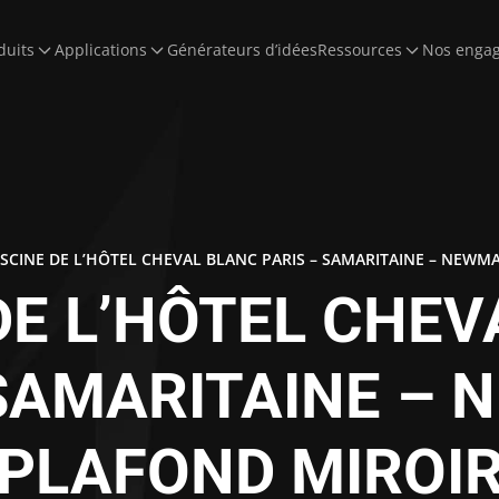
duits
Applications
Générateurs d’idées
Ressources
Nos enga
ISCINE DE L’HÔTEL CHEVAL BLANC PARIS – SAMARITAINE – NEWM
DE L’HÔTEL CHE
 SAMARITAINE – 
PLAFOND MIROI