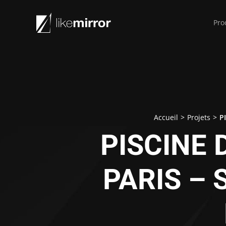
Pro
Accueil
>
Projets
>
P
PISCINE 
PARIS –