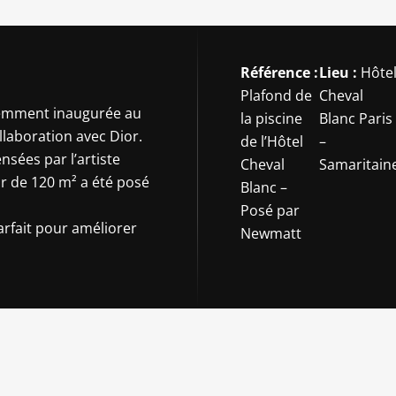
Référence :
Lieu :
Hôte
Plafond de
Cheval
écemment inaugurée au
la piscine
Blanc Paris
ollaboration avec Dior.
de l’Hôtel
–
sées par l’artiste
Cheval
Samaritain
or de 120 m² a été posé
Blanc –
Posé par
parfait pour améliorer
Newmatt