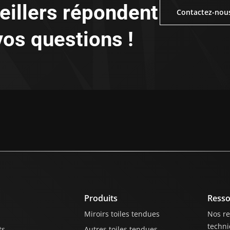
eillers répondent
Contactez-nous
Contactez-nou
vos questions !
Produits
Resso
Miroirs toiles tendues
Nos r
techn
ts
Autres toiles tendues