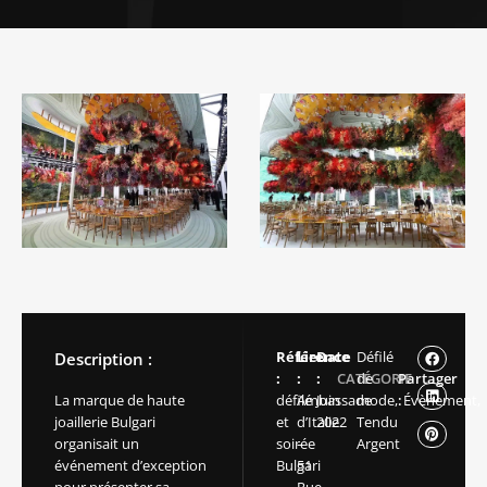
Référence
Lieu
Date
Défilé
Description :
:
:
:
CATÉGORIE
de
Partager
La marque de haute
défilé
Ambassade
Juin
mode,
:
Évènement,
joaillerie Bulgari
et
d’Italie
2022
Tendu
organisait un
soirée
–
Argent
événement d’exception
Bulgari
51
pour présenter sa
–
Rue