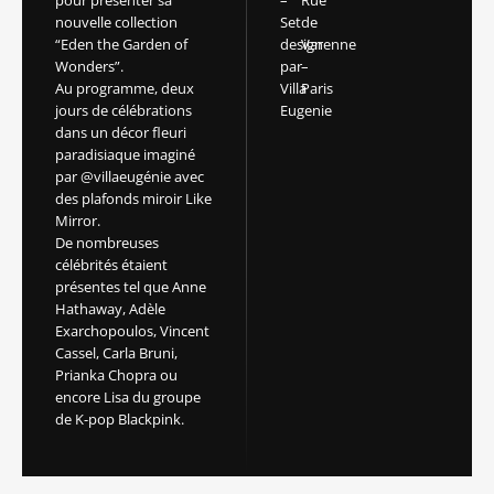
nouvelle collection
Set
de
“Eden the Garden of
design
Varenne
Wonders”.
par
–
Au programme, deux
Villa
Paris
jours de célébrations
Eugenie
dans un décor fleuri
paradisiaque imaginé
par @villaeugénie avec
des plafonds miroir Like
Mirror.
De nombreuses
célébrités étaient
présentes tel que Anne
Hathaway, Adèle
Exarchopoulos, Vincent
Cassel, Carla Bruni,
Prianka Chopra ou
encore Lisa du groupe
de K-pop Blackpink.