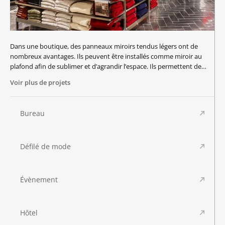
Dans une boutique, des panneaux miroirs tendus légers ont de
nombreux avantages. Ils peuvent être installés comme miroir au
plafond afin de sublimer et d’agrandir l’espace. Ils permettent de
mettre en valeur un produit particulier. Ils peuvent délimiter un
Voir plus de projets
espace de circulation pour orienter votre clientèle notamment grâce
à la possibilité d’avoir des spots encastrés. Enfin, ils peuvent être un
élément esthétique important de la scénographie du lieu, en accord
Bureau
avec l’image que renvoi votre marque ainsi que sa direction
artistique. Qu’il s’agisse d’une mise en place perenne ou bien
temporaire pour la conception d’un pop-up store, nos miroirs
Défilé de mode
tendus sont idéals pour vos projets !
Évènement
Hôtel