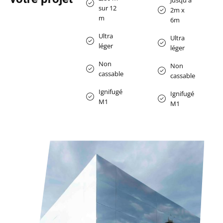
sur 12
2m x
m
6m
Ultra
Ultra
léger
léger
Non
Non
cassable
cassable
Ignifugé
Ignifugé
M1
M1