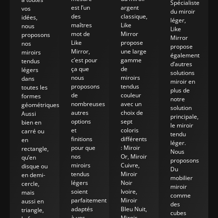
Spécialiste
est l’un
argent
vos
du miroir
des
classique,
idées,
léger,
maîtres
Like
nous
Like
mot de
Mirror
proposons
Mirror
Like
propose
nos
propose
Mirror,
une large
miroirs
également
c’est pour
gamme
tendus
d’autres
ça que
de
légers
solutions
nous
miroirs
dans
miroir en
proposons
tendus
toutes les
plus de
de
couleur
formes
notre
nombreuses
avec un
géométriques.
solution
autres
choix de
Aussi
principale,
options
sept
bien en
le miroir
et
coloris
carré ou
tendu
finitions
différents
en
léger.
pour que
: Miroir
rectangle,
Nous
nos
Or, Miroir
qu’en
proposons
miroirs
Cuivre,
disque ou
Du
tendus
Miroir
en demi-
mobilier
légers
Noir
cercle,
miroir
soient
Ivoire,
mais
comme
parfaitement
Miroir
aussi en
des
adaptés
Bleu Nuit,
triangle,
cubes
à vos
Miroir