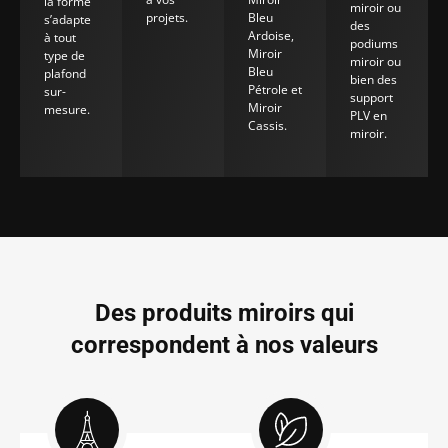
la forme
miroir ou
projets.
Bleu
s’adapte
des
Ardoise,
à tout
podiums
Miroir
type de
miroir ou
Bleu
plafond
bien des
Pétrole et
sur-
support
Miroir
mesure.
PLV en
Cassis.
miroir.
Des produits miroirs qui
correspondent à nos valeurs