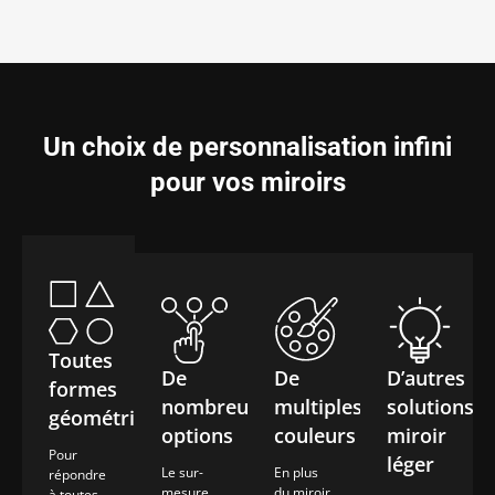
Un choix de personnalisation infini
pour vos miroirs
Toutes
De
De
D’autres
formes
nombreuses
multiples
solutions
géométriques
options
couleurs
miroir
Pour
léger
Le sur-
En plus
répondre
mesure
du miroir
à toutes