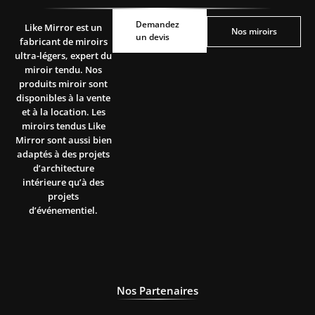
Demandez
Demandez
Like Mirror est un
Nos miroirs
Nos miroirs
un devis
un devis
fabricant de miroirs
ultra-légers, expert du
miroir tendu. Nos
produits miroir sont
disponibles à la vente
et à la location. Les
miroirs tendus Like
Mirror sont aussi bien
adaptés à des projets
d’architecture
intérieure qu’à des
projets
d’événementiel.
Nos Partenaires