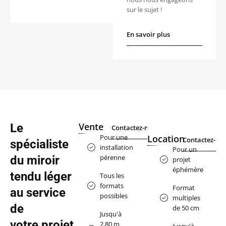
sur le sujet !
En savoir plus
En savoir plus
Vente
Le
Contactez-nous
Contactez-nous
Pour une
Location
Contactez-no
Contactez-nous
spécialiste
installation
Pour un
pérenne
du miroir
projet
éphémère
tendu léger
Tous les
formats
Format
au service
possibles
multiples
de
de 50 cm
Jusqu'à
votre projet
2,80 m
Jusqu'à